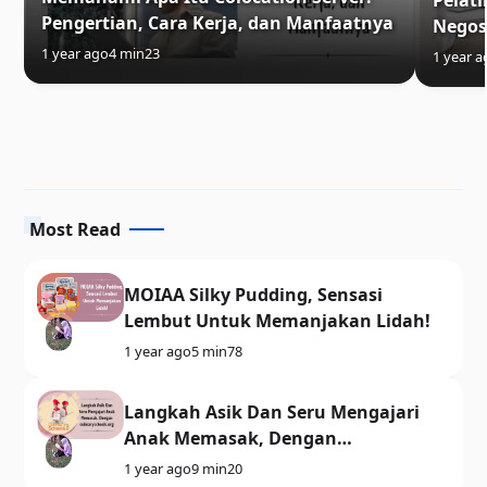
Pelat
Pengertian, Cara Kerja, dan Manfaatnya
Negos
1 year ago
4 min
23
1 year a
Most Read
MOIAA Silky Pudding, Sensasi
Lembut Untuk Memanjakan Lidah!
1 year ago
5 min
78
Langkah Asik Dan Seru Mengajari
Anak Memasak, Dengan
culinaryschools.org
1 year ago
9 min
20