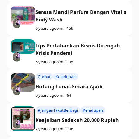
Serasa Mandi Parfum Dengan Vitalis
Body Wash
6 years ago
9 min
159
Tips Pertahankan Bisnis Ditengah
Krisis Pandemi
5 years ago
8 min
135
Curhat
Kehidupan
Hutang Lunas Secara Ajaib
9 years ago
0 min
64
#JanganTakutBerbagi
Kehidupan
Keajaiban Sedekah 20.000 Rupiah
7 years ago
0 min
106