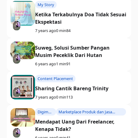
My Story
Ketika Terkabulnya Doa Tidak Sesuai
Ekspektasi
7 years ago
0 min
84
Suweg, Solusi Sumber Pangan
Musim Peceklik Dari Hutan
6 years ago
1 min
91
Content Placement
Sharing Cantik Bareng Trinity
7 years ago
0 min
113
Digimar
Marketplace Produk dan Jasa
t
Digital
Mendapat Uang Dari Freelancer,
Kenapa Tidak?
6 years ago
0 min
41