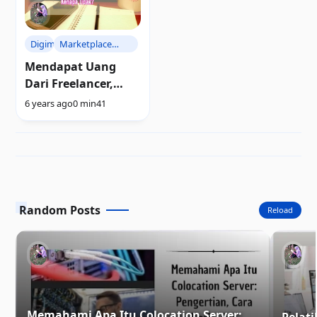
Digimart
Marketplace
Produk dan Jasa
Mendapat Uang
Digital
Dari Freelancer,
Kenapa Tidak?
6 years ago
0 min
41
Random Posts
Reload
Memahami Apa Itu Colocation Server: