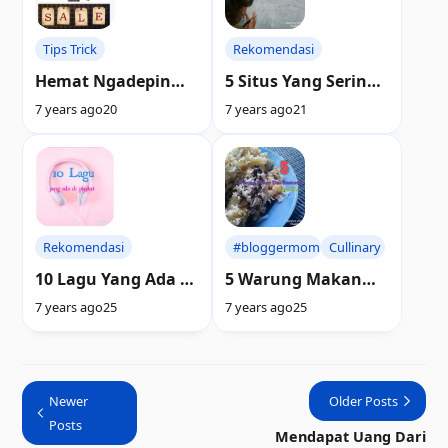
Tips Trick
Rekomendasi
Hemat Ngadepin
5 Situs Yang Sering
Promo Online
Dikunjungi
7 years ago
20
7 years ago
21
Rekomendasi
#bloggermom
Cullinary
10 Lagu Yang Ada di
5 Warung Makan
Playlist
Dan Restoran
7 years ago
25
7 years ago
25
Favorit
Newer
Older Posts
Posts
Mendapat Uang Dari