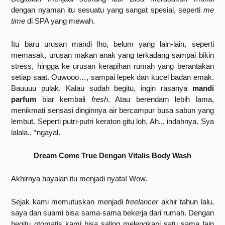
dengan nyaman itu sesuatu yang sangat spesial, seperti 
me 
time
 di SPA yang mewah.
Itu baru urusan mandi lho, belum yang lain-lain, seperti 
memasak, urusan makan anak yang terkadang sampai bikin 
stress, hingga ke urusan kerapihan rumah yang berantakan 
setiap saat. Ouwooo…, sampai lepek dan kucel badan emak. 
Bauuuu pulak. Kalau sudah begitu, ingin rasanya 
mandi 
parfum
 biar kembali 
fresh
. Atau berendam lebih lama, 
menikmati sensasi dinginnya air bercampur busa sabun yang 
lembut. Seperti putri-putri keraton gitu loh. Ah.., indahnya. Sya 
lalala.. *ngayal.
Dream Come True Dengan Vitalis Body Wash
Akhirnya hayalan itu menjadi nyata! Wow.
Sejak kami memutuskan menjadi 
freelancer
 akhir tahun lalu, 
saya dan suami bisa sama-sama bekerja dari rumah. Dengan 
begitu otomatis kami bisa saling melengkapi satu sama lain 