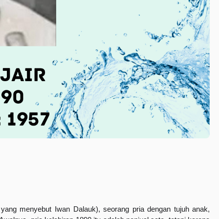
yang menyebut Iwan Dalauk), seorang pria dengan tujuh anak, 