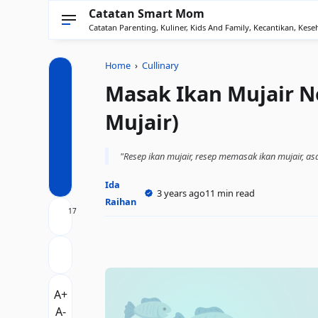
Catatan Smart Mom
Catatan Parenting, Kuliner, Kids And Family, Kecantikan, Keseh
Home
›
Cullinary
Masak Ikan Mujair N
Mujair)
"Resep ikan mujair, resep memasak ikan mujair, asa
Ida
3 years ago
11 min read
Raihan
17