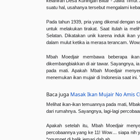
kelahiran Desa Kuningan Blitar - Jawa Timur. A
suatu hal, usahanya tersebut mengalami keba
Pada tahun 1939, pria yang dikenal dengan s
untuk melakukan tirakat. Saat itulah ia mel
Selatan. Dikatakan unik karena induk ikan 
dalam mulut ketika ia merasa terancam. Wow,
Mbah Moedjair membawa beberapa ikan 
dikembangbiakkan di air tawar. Sayangnya, ia 
pada mati. Apakah Mbah Moedjair menyerah
menemukan ikan mujair di Indonesia saat ini.
Baca juga
Masak Ikan Mujair No Amis Cl
Melihat ikan-ikan temuannya pada mati, Mbak 
dari rumahnya. Sayangnya, lagi-lagi percobaa
Apakah setelah itu, Mbah Moedjair menye
percobaannya yang ke 11! Wow… siapa nih ya
*ngumpet di balik jemari dah ah.