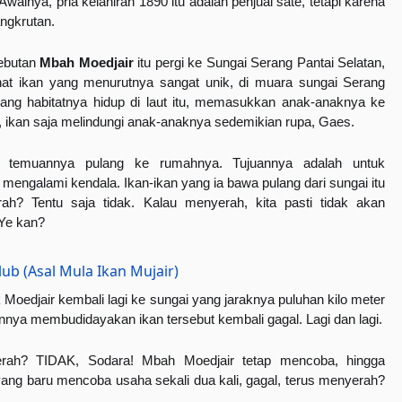
walnya, pria kelahiran 1890 itu adalah penjual sate, tetapi karena 
ngkrutan.
ebutan 
Mbah Moedjair
 itu pergi ke Sungai Serang Pantai Selatan, 
ihat ikan yang menurutnya sangat unik, di muara sungai Serang 
yang habitatnya hidup di laut itu, memasukkan anak-anaknya ke 
 ikan saja melindungi anak-anaknya sedemikian rupa, Gaes.
temuannya pulang ke rumahnya. Tujuannya adalah untuk 
mengalami kendala. Ikan-ikan yang ia bawa pulang dari sungai itu 
? Tentu saja tidak. Kalau menyerah, kita pasti tidak akan 
 Ye kan?
ub (Asal Mula Ikan Mujair)
Moedjair kembali lagi ke sungai yang jaraknya puluhan kilo meter 
nnya membudidayakan ikan tersebut kembali gagal. Lagi dan lagi.
rah? TIDAK, Sodara! Mbah Moedjair tetap mencoba, hingga 
ng baru mencoba usaha sekali dua kali, gagal, terus menyerah? 