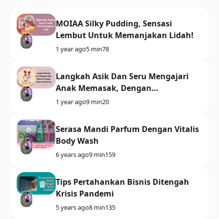
MOIAA Silky Pudding, Sensasi
Lembut Untuk Memanjakan Lidah!
1 year ago
5 min
78
Langkah Asik Dan Seru Mengajari
Anak Memasak, Dengan
culinaryschools.org
1 year ago
9 min
20
Serasa Mandi Parfum Dengan Vitalis
Body Wash
6 years ago
9 min
159
Tips Pertahankan Bisnis Ditengah
Krisis Pandemi
5 years ago
8 min
135