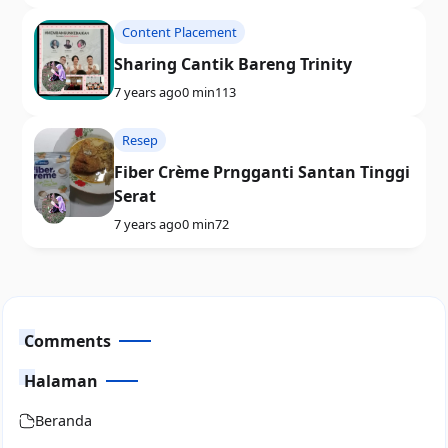
Content Placement
Sharing Cantik Bareng Trinity
7 years ago
0 min
113
Resep
Fiber Crème Prngganti Santan Tinggi
Serat
7 years ago
0 min
72
Comments
Halaman
Beranda