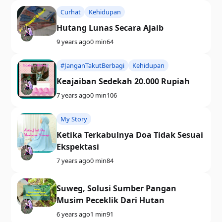
Curhat
Kehidupan
Hutang Lunas Secara Ajaib
9 years ago
0 min
64
#JanganTakutBerbagi
Kehidupan
Keajaiban Sedekah 20.000 Rupiah
7 years ago
0 min
106
My Story
Ketika Terkabulnya Doa Tidak Sesuai
Ekspektasi
7 years ago
0 min
84
Suweg, Solusi Sumber Pangan
Musim Peceklik Dari Hutan
6 years ago
1 min
91