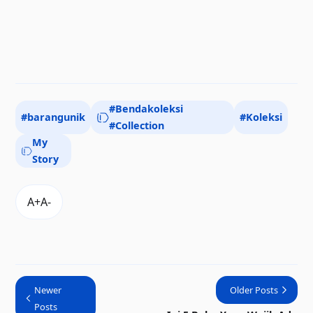
#Bendakoleksi
#barangunik
#Koleksi
#Collection
My
Story
Newer
Older Posts
Posts